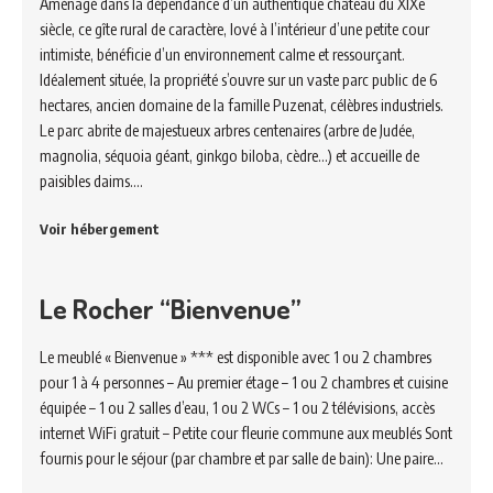
Aménagé dans la dépendance d’un authentique château du XIXe
siècle, ce gîte rural de caractère, lové à l’intérieur d’une petite cour
intimiste, bénéficie d’un environnement calme et ressourçant.
Idéalement située, la propriété s’ouvre sur un vaste parc public de 6
hectares, ancien domaine de la famille Puzenat, célèbres industriels.
Le parc abrite de majestueux arbres centenaires (arbre de Judée,
magnolia, séquoia géant, ginkgo biloba, cèdre…) et accueille de
paisibles daims.…
Voir hébergement
Le Rocher “Bienvenue”
Le meublé « Bienvenue » *** est disponible avec 1 ou 2 chambres
pour 1 à 4 personnes – Au premier étage – 1 ou 2 chambres et cuisine
équipée – 1 ou 2 salles d’eau, 1 ou 2 WCs – 1 ou 2 télévisions, accès
internet WiFi gratuit – Petite cour fleurie commune aux meublés Sont
fournis pour le séjour (par chambre et par salle de bain): Une paire…