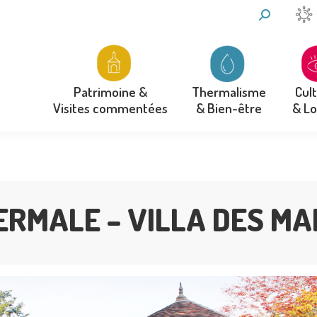
RECHERCH
:
Thermalisme
Cul
Patrimoine &
& Bien-être
& Lo
Visites commentées
Thermalisme
Cul
Patrimoine &
& Bien-être
& Lo
Visites commentées
ERMALE – VILLA DES MA