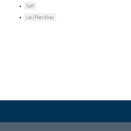
Golf
Lac / Plan d'eau
Téléchargements
Mentions légales
Contact