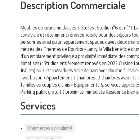
Description Commerciale
Meublés de tourisme classés 2 étoiles : Studio n°6 et n°11. L
conviviale et récemment rénovée, idéale pour des séjours tou
personnes ainsi qu’un appartement spacieux avec deux chamb
mètres des Thermes de Bourbon-Lancy, la Villa bénéficie d'une
d’un emplacement privilégié à proximité immédiate des commod
climatisés) : Studios entièrement rénovés en 2022 Cuisine tout
160 cm) ou 2 lits individuels Salle de bain avec douche à l’ita
avec balcon • Appartement 2 chambres : 2 chambres avec lits 
familles ou couples d’amis • Équipements & services appréciés
Parking public gratuit à proximité immédiate Résidence bien si
Services
Commerces à proximité