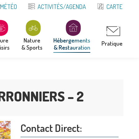
E
MÉTÉO
ACTIVITÉS/AGENDA
CARTE
ture
Nature
Hébergements
Pratique
isirs
& Sports
& Restauration
ture
Nature
Hébergements
Pratique
isirs
& Sports
& Restauration
RRONNIERS – 2
Contact Direct: