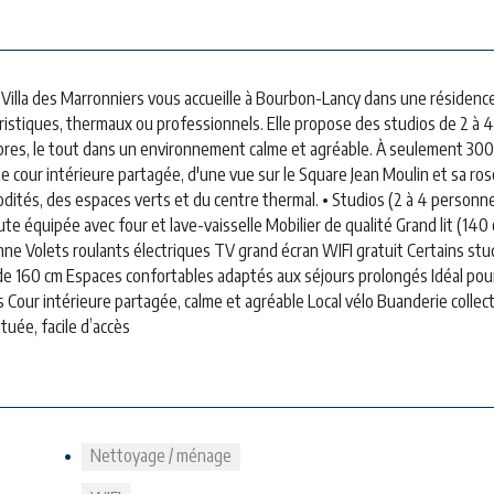
a Villa des Marronniers vous accueille à Bourbon-Lancy dans une résidenc
ristiques, thermaux ou professionnels. Elle propose des studios de 2 à 4
res, le tout dans un environnement calme et agréable. À seulement 300
 cour intérieure partagée, d'une vue sur le Square Jean Moulin et sa ros
ités, des espaces verts et du centre thermal. • Studios (2 à 4 personne
e équipée avec four et lave-vaisselle Mobilier de qualité Grand lit (140
lienne Volets roulants électriques TV grand écran WIFI gratuit Certains stu
de 160 cm Espaces confortables adaptés aux séjours prolongés Idéal pou
 Cour intérieure partagée, calme et agréable Local vélo Buanderie collec
tuée, facile d’accès
Nettoyage / ménage