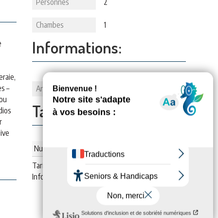
Personnes
2
Chambes
1
Informations:
e
eraie,
s –
Animaux
1
 ou
Tarifs:
dios
r
tive
Nuitée (meublé)
Tarif : De
32
€
à
35
€
Infos : par nuit