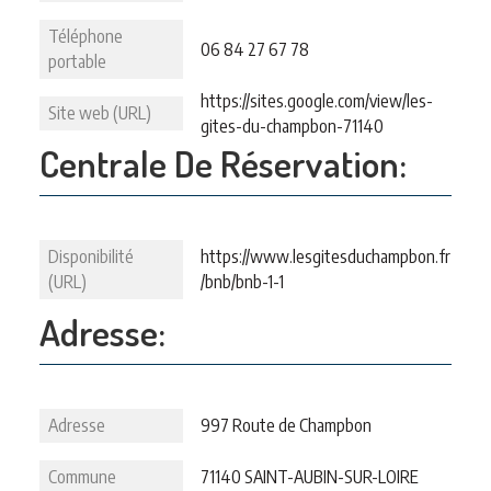
Téléphone
06 84 27 67 78
portable
https://sites.google.com/view/les-
Site web (URL)
gites-du-champbon-71140
Centrale De Réservation:
Disponibilité
https://www.lesgitesduchampbon.fr
(URL)
/bnb/bnb-1-1
Adresse:
Adresse
997 Route de Champbon
Commune
71140 SAINT-AUBIN-SUR-LOIRE