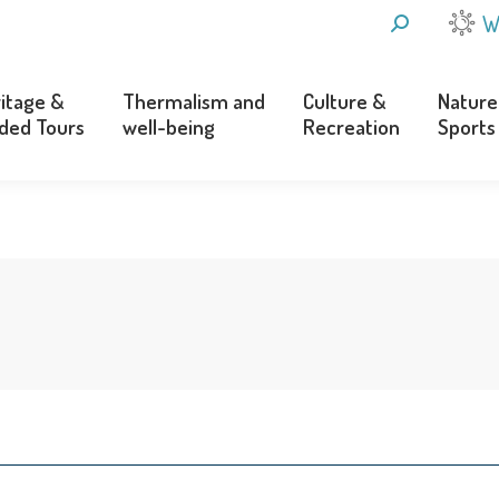
SEARCH:
W
itage &
Thermalism and
Culture &
Nature
ded Tours
well-being
Recreation
Sports
itage &
Thermalism and
Culture &
Nature
ded Tours
well-being
Recreation
Sports