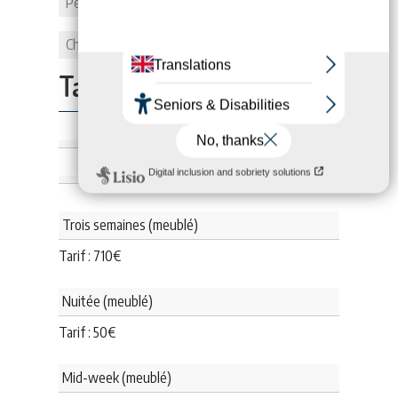
Personnes
2
Chambes
1
Tarifs:
Trois semaines (meublé)
Tarif :
710
€
Nuitée (meublé)
Tarif :
50
€
Mid-week (meublé)