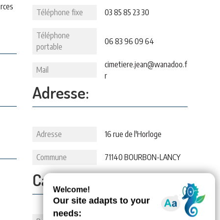
erces
Téléphone fixe
03 85 85 23 30
Téléphone
06 83 96 09 64
portable
cimetiere.jean@wanadoo.f
Mail
r
Adresse:
Adresse
16 rue de l'Horloge
Commune
71140 BOURBON-LANCY
Capacité: