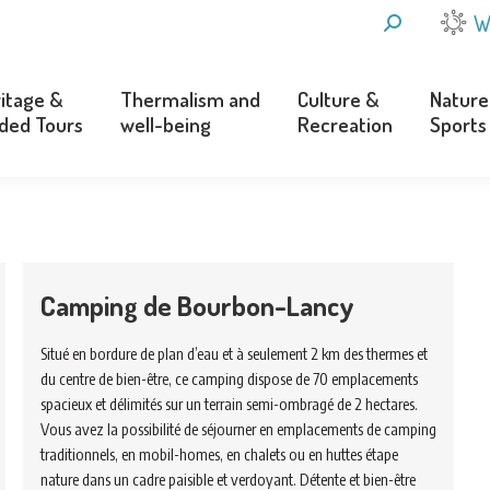
SEARCH:
W
itage &
Thermalism and
Culture &
Nature
ded Tours
well-being
Recreation
Sports
itage &
Thermalism and
Culture &
Nature
ded Tours
well-being
Recreation
Sports
Camping de Bourbon-Lancy
Situé en bordure de plan d’eau et à seulement 2 km des thermes et
du centre de bien-être, ce camping dispose de 70 emplacements
spacieux et délimités sur un terrain semi-ombragé de 2 hectares.
Vous avez la possibilité de séjourner en emplacements de camping
traditionnels, en mobil-homes, en chalets ou en huttes étape
nature dans un cadre paisible et verdoyant. Détente et bien-être