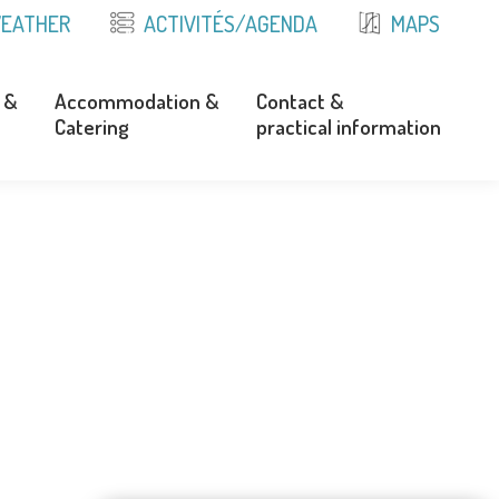
EATHER
ACTIVITÉS/AGENDA
MAPS
 &
Accommodation &
Contact &
Catering
practical information
 &
Accommodation &
Contact &
Catering
practical information