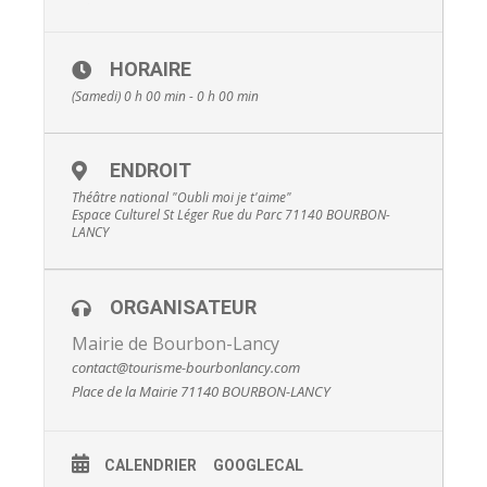
Prix max:
23 €
Carte Jeune
HORAIRE
Prix:
15 €
(Samedi) 0 h 00 min - 0 h 00 min
Prix max:
15 €
Tarif réduit
ENDROIT
Moins de 10 ans, étudiants et demandeurs d’emploi sur
Théâtre national "Oubli moi je t'aime"
présentation d’un justificatif
Espace Culturel St Léger Rue du Parc 71140 BOURBON-
LANCY
Prix:
12 €
Prix max:
12 €
ORGANISATEUR
Mairie de Bourbon-Lancy
contact@tourisme-bourbonlancy.com
Place de la Mairie 71140 BOURBON-LANCY
CALENDRIER
GOOGLECAL