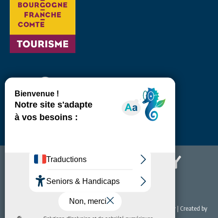
© 2022 Office de Tourisme & du Thermalisme de Bourbon-Lancy | Created by