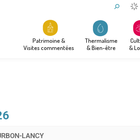
RECHERCH
:
Thermalisme
Cul
Patrimoine &
& Bien-être
& Lo
Visites commentées
Thermalisme
Cul
Patrimoine &
& Bien-être
& Lo
Visites commentées
26
OURBON-LANCY