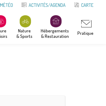
E
MÉTÉO
ACTIVITÉS/AGENDA
CARTE
ture
Nature
Hébergements
Pratique
isirs
& Sports
& Restauration
ture
Nature
Hébergements
Pratique
isirs
& Sports
& Restauration