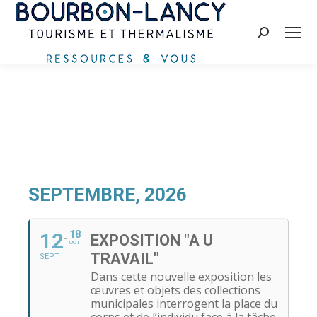
Recherche
:
SEPTEMBRE, 2026
12
18
EXPOSITION "A U
OCT
TRAVAIL"
SEPT
Dans cette nouvelle exposition les
œuvres et objets des collections
municipales interrogent la place du