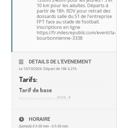
1200m 2400m pour les jeunes / 5 et
10 km pour les adultes. Départs à
partir de 18h. RDV pour retrait des
dossards salle du S1 de l'entreprise
FPT face au stade de football.
Inscriptions en ligne
https://fr.milesrepublic.com/event/la-
bourbonnienne-3338
DÉTAILS DE L'ÉVÉNEMENT
Le 10/10/2026. Départ de 18h à 21h.
Tarifs:
Tarif de base
more
Majoration inscription sur place
Prix:
6 €
Prix max:
11 €
HORAIRE
Tarif enfant
(Samedi) 0 h 00 min - 0 h 00 min