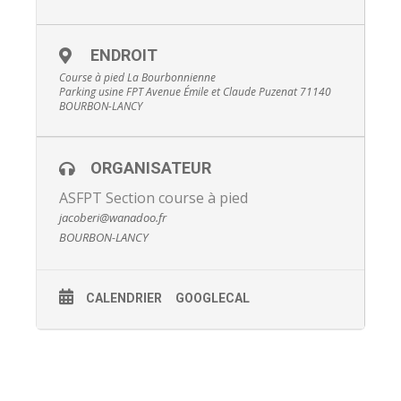
Age maxi pour réduction: 14
ENDROIT
Gratuit
Course à pied La Bourbonnienne
Parking usine FPT Avenue Émile et Claude Puzenat 71140
BOURBON-LANCY
ORGANISATEUR
ASFPT Section course à pied
jacoberi@wanadoo.fr
BOURBON-LANCY
CALENDRIER
GOOGLECAL