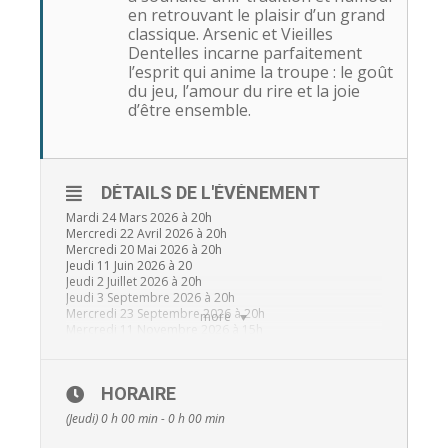
en retrouvant le plaisir d’un grand
classique. Arsenic et Vieilles
Dentelles incarne parfaitement
l’esprit qui anime la troupe : le goût
du jeu, l’amour du rire et la joie
d’être ensemble.
DÉTAILS DE L'ÉVÉNEMENT
Mardi 24 Mars 2026 à 20h
Mercredi 22 Avril 2026 à 20h
Mercredi 20 Mai 2026 à 20h
Jeudi 11 Juin 2026 à 20
Jeudi 2 Juillet 2026 à 20h
Jeudi 3 Septembre 2026 à 20h
Mercredi 23 Septembre 2026 à 20h
more
Mercredi 11 Novembre 2026 à 15h
Tarifs:
HORAIRE
Tarif de base
(Jeudi) 0 h 00 min - 0 h 00 min
Prix:
9 €