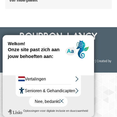
Voir hébergement
© 2022 Office de Tourisme & du Thermalisme de Bourbon-Lancy | Created by
NET EASY