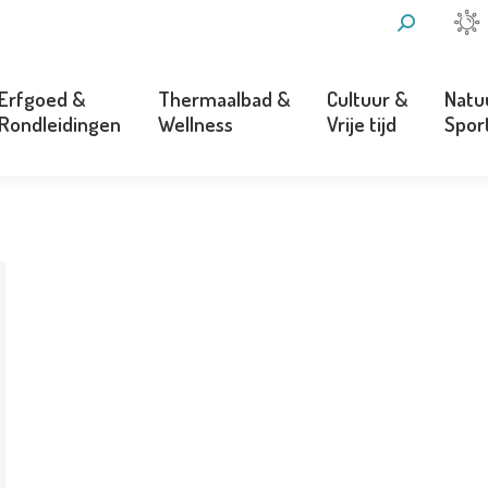
ZOEKEN:
Erfgoed &
Thermaalbad &
Cultuur &
Natu
Rondleidingen
Wellness
Vrije tijd
Spor
Erfgoed &
Thermaalbad &
Cultuur &
Natu
Rondleidingen
Wellness
Vrije tijd
Spor