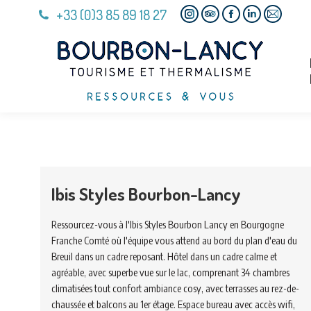
+33 (0)3 85 89 18 27
Instagram
TripAdvisor
Facebook
Linkedin
Mail
page
page
page
page
page
opens
opens
opens
opens
opens
in
in
in
in
in
new
new
new
new
new
window
window
window
window
window
Ibis Styles Bourbon-Lancy
Ressourcez-vous à l'Ibis Styles Bourbon Lancy en Bourgogne
Franche Comté où l'équipe vous attend au bord du plan d'eau du
Breuil dans un cadre reposant. Hôtel dans un cadre calme et
agréable, avec superbe vue sur le lac, comprenant 34 chambres
climatisées tout confort ambiance cosy, avec terrasses au rez-de-
chaussée et balcons au 1er étage. Espace bureau avec accès wifi,