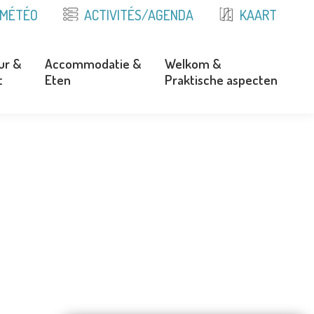
MÉTÉO
ACTIVITÉS/AGENDA
KAART
ur &
Accommodatie &
Welkom &
t
Eten
Praktische aspecten
ur &
Accommodatie &
Welkom &
t
Eten
Praktische aspecten