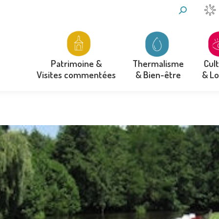
RECHERCH
:
Thermalisme
Cul
Patrimoine &
& Bien-être
& Lo
Visites commentées
Thermalisme
Cul
Patrimoine &
& Bien-être
& Lo
Visites commentées