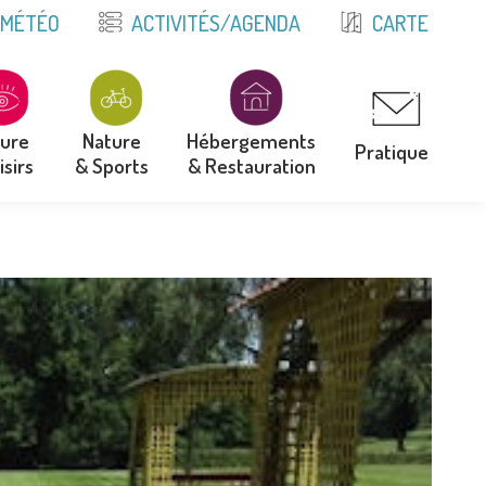
E
MÉTÉO
ACTIVITÉS/AGENDA
CARTE
ture
Nature
Hébergements
Pratique
isirs
& Sports
& Restauration
ture
Nature
Hébergements
Pratique
isirs
& Sports
& Restauration