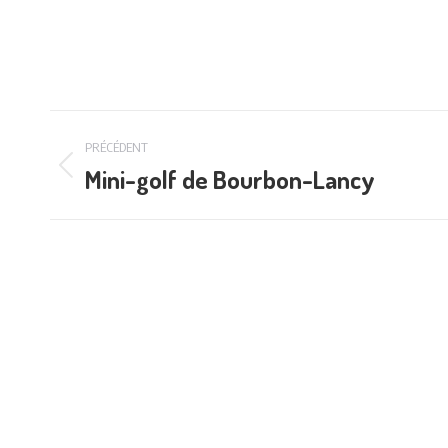
Navigation
PRÉCÉDENT
de
Mini-golf de Bourbon-Lancy
Onglet
précédent
commentaire
Téléchargements
Français
Mentions légales