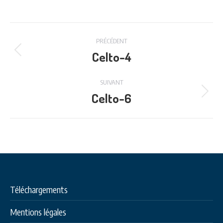
Navigation
PRÉCÉDENT
de
Celto-4
Onglet
précédent
commentaire
SUIVANT
Celto-6
Projets
similaires
Téléchargements
Mentions légales