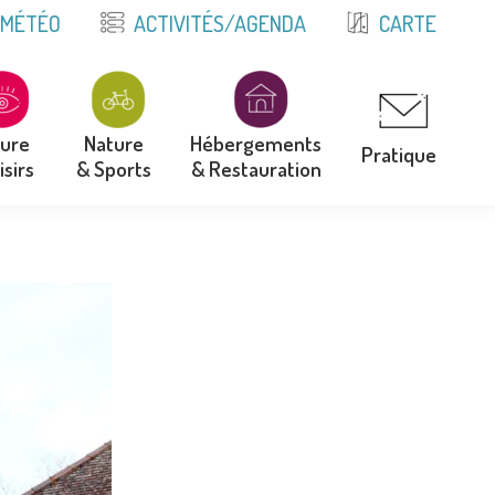
E
MÉTÉO
ACTIVITÉS/AGENDA
CARTE
ture
Nature
Hébergements
Pratique
isirs
& Sports
& Restauration
ture
Nature
Hébergements
Pratique
isirs
& Sports
& Restauration