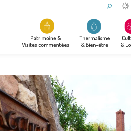
RECHERCH
:
Thermalisme
Cul
Patrimoine &
& Bien-être
& Lo
Visites commentées
Thermalisme
Cul
Patrimoine &
& Bien-être
& Lo
Visites commentées