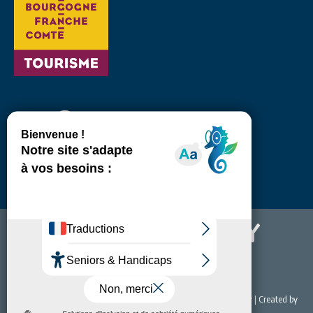
© 2022 Office de Tourisme & du Thermalisme de Bourbon-Lancy | Created by