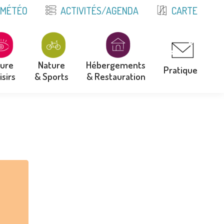
E
MÉTÉO
ACTIVITÉS/AGENDA
CARTE
ture
Nature
Hébergements
Pratique
isirs
& Sports
& Restauration
ture
Nature
Hébergements
Pratique
isirs
& Sports
& Restauration