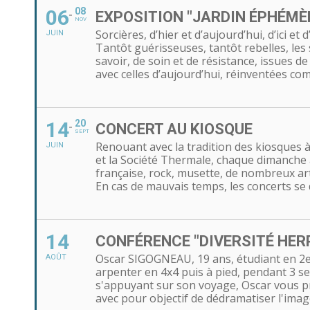
06
08
EXPOSITION "JARDIN ÉPHÉMÈ
NOV
Sorcières, d’hier et d’aujourd’hui, d’ici e
JUIN
Tantôt guérisseuses, tantôt rebelles, les
savoir, de soin et de résistance, issues de
avec celles d’aujourd’hui, réinventées c
14
20
CONCERT AU KIOSQUE
SEPT
Renouant avec la tradition des kiosques 
JUIN
et la Société Thermale, chaque dimanche 
française, rock, musette, de nombreux art
En cas de mauvais temps, les concerts se 
14
CONFÉRENCE "DIVERSITÉ HER
Oscar SIGOGNEAU, 19 ans, étudiant en 2e 
AOÛT
arpenter en 4x4 puis à pied, pendant 3 se
s'appuyant sur son voyage, Oscar vous pr
avec pour objectif de dédramatiser l'imag