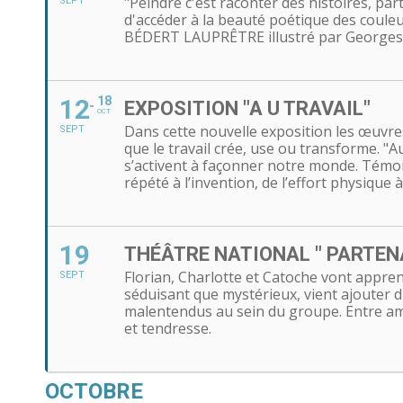
"Peindre c'est raconter des histoires, p
SEPT
d'accéder à la beauté poétique des couleu
BÉDERT LAUPRÊTRE illustré par Georges
12
18
EXPOSITION "A U TRAVAIL"
OCT
Dans cette nouvelle exposition les œuvres 
SEPT
que le travail crée, use ou transforme. "A
s’activent à façonner notre monde. Témoin
répété à l’invention, de l’effort physique 
19
THÉÂTRE NATIONAL " PARTEN
Florian, Charlotte et Catoche vont appren
SEPT
séduisant que mystérieux, vient ajouter du
malentendus au sein du groupe. Entre ami
et tendresse.
OCTOBRE