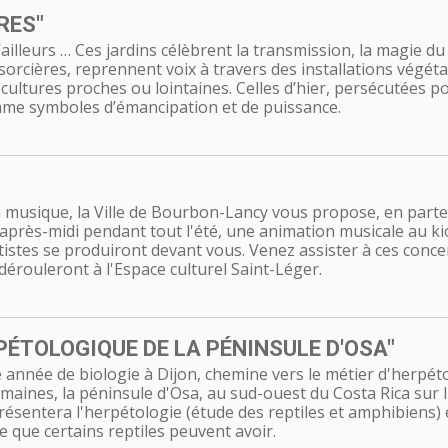
RES"
t d’ailleurs … Ces jardins célèbrent la transmission, la magie d
 sorcières, reprennent voix à travers des installations végét
 cultures proches ou lointaines. Celles d’hier, persécutées pou
omme symboles d’émancipation et de puissance.
à musique, la Ville de Bourbon-Lancy vous propose, en parte
après-midi pendant tout l'été, une animation musicale au k
istes se produiront devant vous. Venez assister à ces conce
dérouleront à l'Espace culturel Saint-Léger.
PÉTOLOGIQUE DE LA PÉNINSULE D'OSA"
année de biologie à Dijon, chemine vers le métier d'herpéto
maines, la péninsule d'Osa, au sud-ouest du Costa Rica sur l
ésentera l'herpétologie (étude des reptiles et amphibiens) 
e que certains reptiles peuvent avoir.