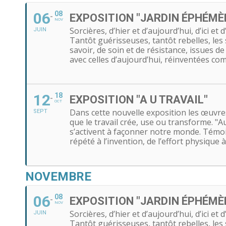
06
08
EXPOSITION "JARDIN ÉPHÉMÈ
NOV
Sorcières, d’hier et d’aujourd’hui, d’ici e
JUIN
Tantôt guérisseuses, tantôt rebelles, les
savoir, de soin et de résistance, issues de
avec celles d’aujourd’hui, réinventées c
12
18
EXPOSITION "A U TRAVAIL"
OCT
Dans cette nouvelle exposition les œuvres 
SEPT
que le travail crée, use ou transforme. "A
s’activent à façonner notre monde. Témoin
répété à l’invention, de l’effort physique 
NOVEMBRE
06
08
EXPOSITION "JARDIN ÉPHÉMÈ
NOV
Sorcières, d’hier et d’aujourd’hui, d’ici e
JUIN
Tantôt guérisseuses, tantôt rebelles, les