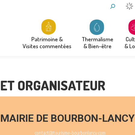
RECHERCH
:
Thermalisme
Cul
Patrimoine &
& Bien-être
& Lo
Visites commentées
Thermalisme
Cul
Patrimoine &
& Bien-être
& Lo
Visites commentées
ET ORGANISATEUR
MAIRIE DE BOURBON-LANCY
contact@tourisme-bourbonlancy.com