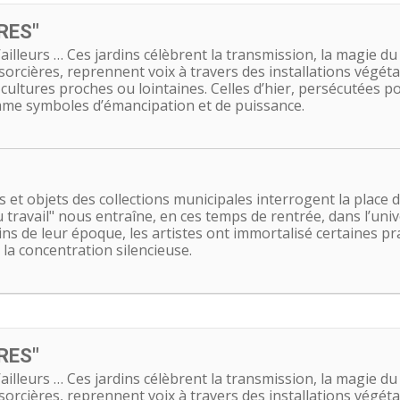
RES"
t d’ailleurs … Ces jardins célèbrent la transmission, la magie d
 sorcières, reprennent voix à travers des installations végét
 cultures proches ou lointaines. Celles d’hier, persécutées pou
omme symboles d’émancipation et de puissance.
et objets des collections municipales interrogent la place du 
u travail" nous entraîne, en ces temps de rentrée, dans l’uni
s de leur époque, les artistes ont immortalisé certaines prat
à la concentration silencieuse.
RES"
t d’ailleurs … Ces jardins célèbrent la transmission, la magie d
 sorcières, reprennent voix à travers des installations végét