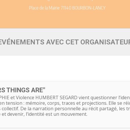
Place de la Mairie 71140 BOURBON-LANCY
EVÉNEMENTS AVEC CET ORGANISATEU
RS THINGS ARE"
PHIE et Violence HUMBERT SEGARD vient questionner l’ident
en tension : mémoire, corps, traces et projections. Elle se r
 collectif. De la narration personnelle au récit partagé, les 
e et devenir, l’identité est un mouvement.