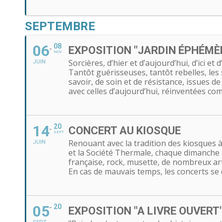
SEPTEMBRE
06
08
EXPOSITION "JARDIN ÉPHÉMÈ
NOV
Sorcières, d’hier et d’aujourd’hui, d’ici e
JUIN
Tantôt guérisseuses, tantôt rebelles, les
savoir, de soin et de résistance, issues de
avec celles d’aujourd’hui, réinventées c
14
20
CONCERT AU KIOSQUE
SEPT
Renouant avec la tradition des kiosques 
JUIN
et la Société Thermale, chaque dimanche 
française, rock, musette, de nombreux art
En cas de mauvais temps, les concerts se 
05
20
EXPOSITION "A LIVRE OUVERT