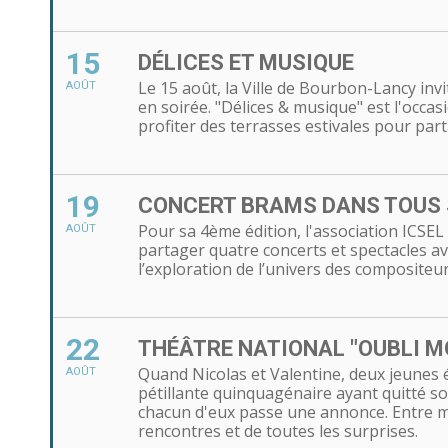
15
DÉLICES ET MUSIQUE
Le 15 août, la Ville de Bourbon-Lancy in
AOÛT
en soirée. "Délices & musique" est l'occa
profiter des terrasses estivales pour pa
19
CONCERT BRAMS DANS TOUS S
Pour sa 4ème édition, l'association ICSEL
AOÛT
partager quatre concerts et spectacles a
l’exploration de l’univers des composite
22
THÉÂTRE NATIONAL "OUBLI MO
Quand Nicolas et Valentine, deux jeunes é
AOÛT
pétillante quinquagénaire ayant quitté so
chacun d'eux passe une annonce. Entre mari
rencontres et de toutes les surprises.