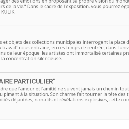
artager des émotions en proposant sa propre vision du monde
rs de la vie." Dans le cadre de l'exposition, vous pourrez ég
 KULIK.
et objets des collections municipales interrogent la place du 
u travail" nous entraîne, en ces temps de rentrée, dans l’uni
s de leur époque, les artistes ont immortalisé certaines prat
à la concentration silencieuse.
AIRE PARTICULIER"
dre que l’amour et l’amitié ne suivent jamais un chemin tout 
 piment à la situation. Son charme fait tourner la tête des t
tiés déjantées, non-dits et révélations explosives, cette 