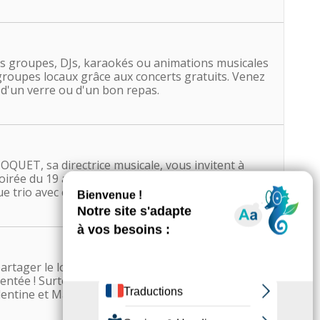
des groupes, DJs, karaokés ou animations musicales
 groupes locaux grâce aux concerts gratuits. Venez
 d'un verre ou d'un bon repas.
OQUET, sa directrice musicale, vous invitent à
 soirée du 19 août permettra de poursuivre
que trio avec clarinette de Johannes BRAHMS
artager le loyer et qu'ils tombent sur Martine, une
tée ! Surtout si pour arrondir leur fin de mois,
entine et Martine va devenir le lieu de toutes les