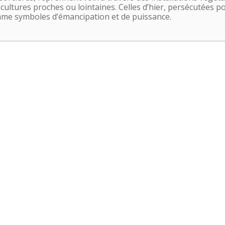
 cultures proches ou lointaines. Celles d’hier, persécutées pou
omme symboles d’émancipation et de puissance.
© 2022 Office de Tourisme & du Thermalisme de Bourbon-Lancy | Created by NET EAS