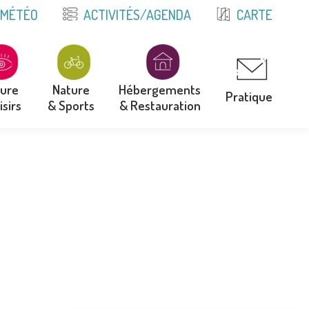
E
MÉTÉO
ACTIVITÉS/AGENDA
CARTE
ture
Nature
Hébergements
Pratique
isirs
& Sports
& Restauration
ture
Nature
Hébergements
Pratique
isirs
& Sports
& Restauration