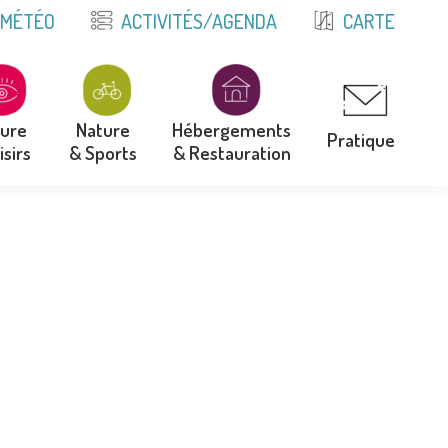
E
MÉTÉO
ACTIVITÉS/AGENDA
CARTE
ture
Nature
Hébergements
Pratique
isirs
& Sports
& Restauration
ture
Nature
Hébergements
Pratique
isirs
& Sports
& Restauration